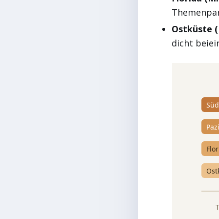
Themenpar
Ostküste (
dicht beiei
Süd
Pazi
Flo
Ost
T