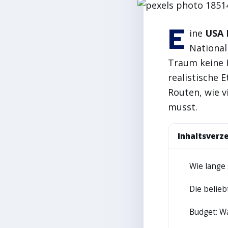
E
ine
USA 
National
Traum keine 
realistische 
Routen, wie v
musst.
Inhaltsverze
Wie lange 
1
Die belie
2
Budget: W
3