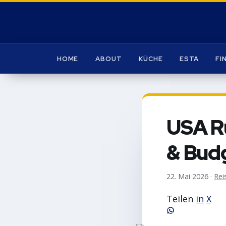
HOME
ABOUT
KÜCHE
ESTA
FI
USA Ru
& Bud
22. Mai 2026
·
Rei
Teilen
in
X