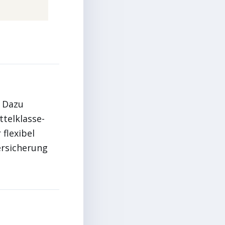
. Dazu
telklasse-
 flexibel
ersicherung