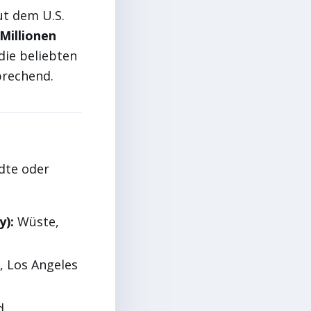
ut dem U.S.
 Millionen
die beliebten
prechend.
dte oder
y):
Wüste,
, Los Angeles
d