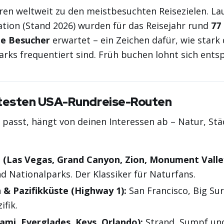
en weltweit zu den meistbesuchten Reisezielen. La
ation (Stand 2026) wurden für das Reisejahr rund
77
le Besucher
erwartet – ein Zeichen dafür, wie stark 
rks frequentiert sind. Früh buchen lohnt sich ents
btesten USA-Rundreise-Routen
passt, hängt von deinen Interessen ab – Natur, Stä
(Las Vegas, Grand Canyon, Zion, Monument Valle
d Nationalparks. Der Klassiker für Naturfans.
n & Pazifikküste (Highway 1):
San Francisco, Big Sur
ifik.
iami, Everglades, Keys, Orlando):
Strand, Sumpf un