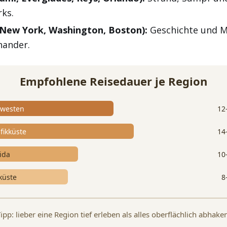
ks.
New York, Washington, Boston):
Geschichte und M
nander.
Empfohlene Reisedauer je Region
westen
12
fikküste
14
rida
10
küste
8
ipp: lieber eine Region tief erleben als alles oberflächlich abhake