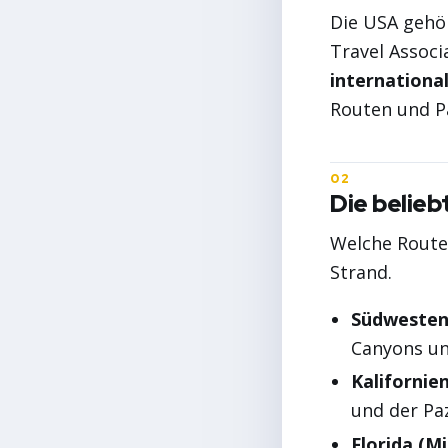
Die USA gehör
Travel Associ
internationa
Routen und Pa
Die belie
Welche Route 
Strand.
Südwesten 
Canyons un
Kalifornie
und der Paz
Florida (M