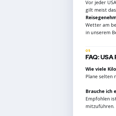
Vor jeder USA
gilt meist d
Reisegeneh
Wetter am bes
in unserem B
FAQ: USA 
Wie viele Kil
Plane selten 
Brauche ich 
Empfohlen ist
mitzuführen.