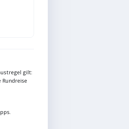
ustregel gilt:
e Rundreise
opps.