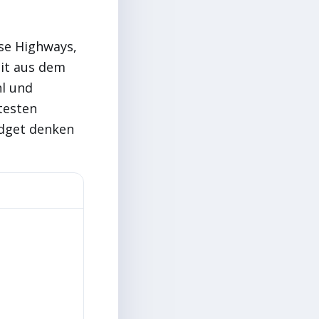
ose Highways,
mit aus dem
hl und
btesten
udget denken