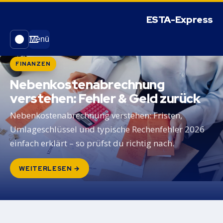
Menü
FINANZEN
Nebenkostenabrechnung
verstehen: Fehler & Geld zurück
Nebenkostenabrechnung verstehen: Fristen,
Umlageschlüssel und typische Rechenfehler 2026
einfach erklärt – so prüfst du richtig nach.
WEITERLESEN →