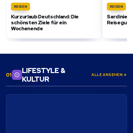
REISEN
REISEN
Kurzurlaub Deutschland: Die
Sardinien 
schönsten Ziele für ein
Reiseguid
Wochenende
LIFESTYLE &
ALLE ANSEHEN →
KULTUR