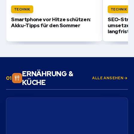
TECHNIK
TECHNIK
Smartphone vor Hitze schützen:
SEO-Strat
Akku-Tipps für den Sommer
umsetzen:
langfristi
ERNÄHRUNG &
ALLE ANSEHEN →
KÜCHE