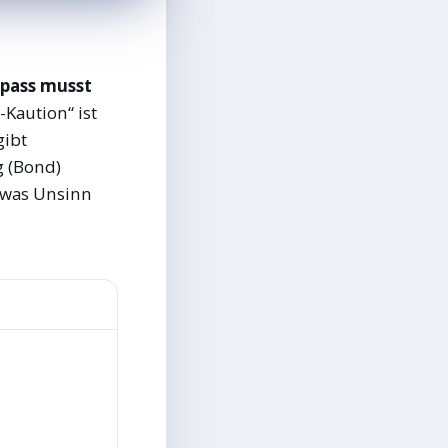
epass musst
-Kaution“ ist
gibt
g (Bond)
, was Unsinn