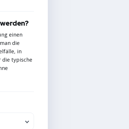
t werden?
ung einen
 man die
fälle, in
 die typische
hne