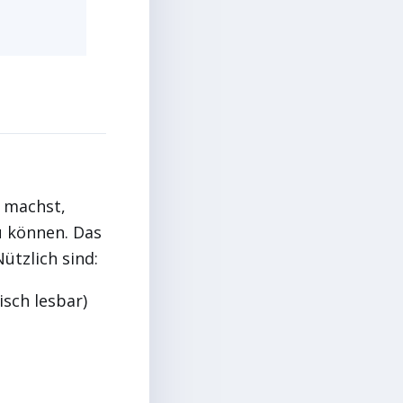
t machst,
u können. Das
ützlich sind:
isch lesbar)