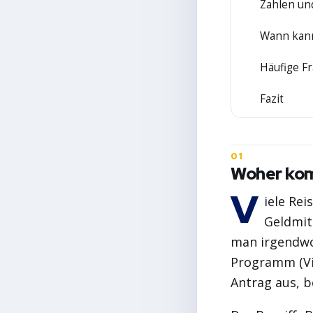
Zahlen un
3
Wann kann
4
Häufige Fr
5
Fazit
6
Woher kom
V
iele Rei
Geldmit
man irgendwo
Programm (Vis
Antrag aus, b