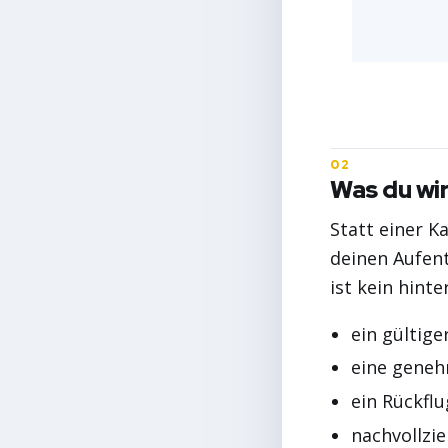
Was du wi
Statt einer K
deinen Aufent
ist kein hint
ein gültige
eine gene
ein Rückflu
nachvollzi