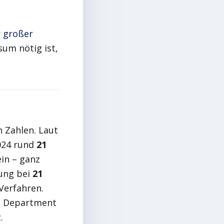
r
großer
sum nötig ist,
n Zahlen. Laut
2024 rund
21
in – ganz
bung bei
21
 Verfahren.
S. Department
.