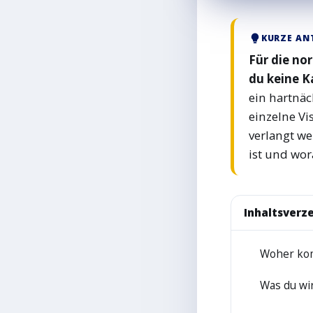
KURZE A
Für die no
du keine K
ein hartnäc
einzelne Vi
verlangt we
ist und wor
Inhaltsverze
Woher kom
1
Was du wi
2