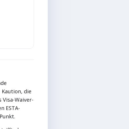
nde
 Kaution, die
 Visa-Waiver-
en ESTA-
 Punkt.