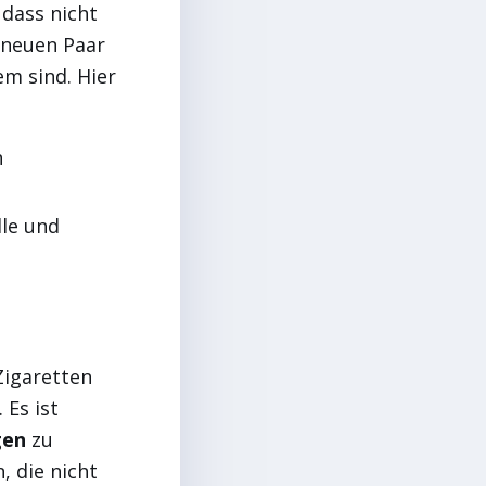
 dass nicht
s neuen Paar
em sind. Hier
n
le und
Zigaretten
 Es ist
gen
zu
, die nicht