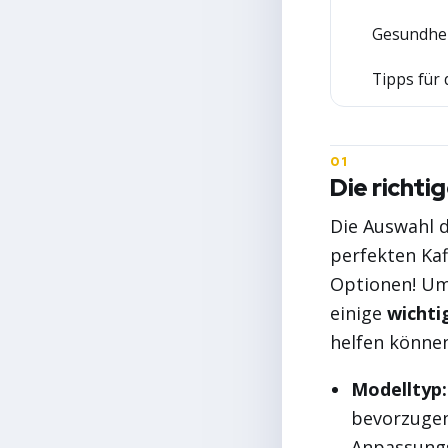
Gesundhei
2
Tipps für
3
Die richti
Die Auswahl d
perfekten Kaf
Optionen! Um 
einige
wichti
helfen können
Modelltyp:
bevorzugen
Anpassungs