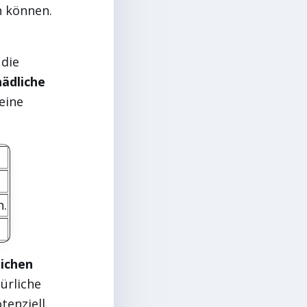
n können.
 die
hädliche
leine
n.
lichen
ürliche
tenziell