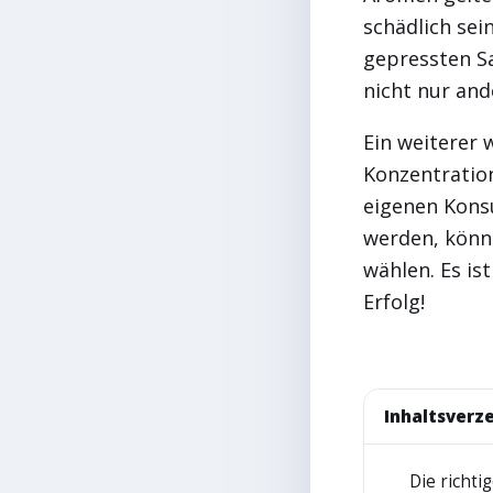
schädlich sei
gepressten S
nicht nur and
Ein weiterer 
Konzentration
eigenen Kons
werden, könnt
wählen. Es is
Erfolg!
Inhaltsverze
Die richti
1