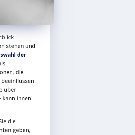
rblick
den stehen und
swahl der
is.
onen, die
 beeinflussen
te über
e kann Ihnen
Sie die
chten geben,