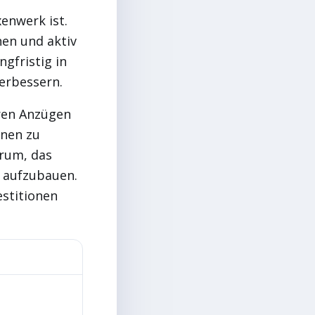
xenwerk ist.
en und aktiv
ngfristig in
verbessern.
uren Anzügen
onen zu
arum, das
d aufzubauen.
estitionen