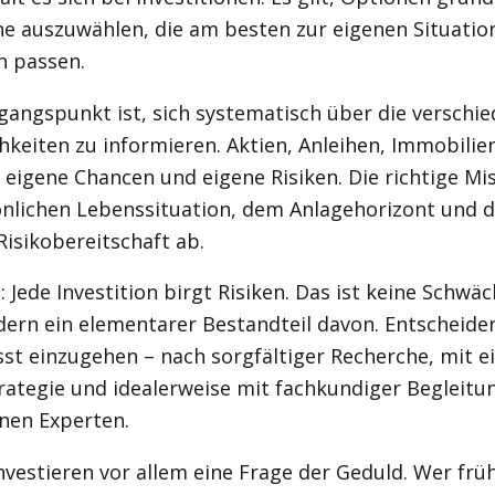
e auszuwählen, die am besten zur eigenen Situatio
n passen.
gangspunkt ist, sich systematisch über die verschi
keiten zu informieren. Aktien, Anleihen, Immobilien
 eigene Chancen und eigene Risiken. Die richtige M
önlichen Lebenssituation, dem Anlagehorizont und d
Risikobereitschaft ab.
: Jede Investition birgt Risiken. Das ist keine Schwä
ern ein elementarer Bestandteil davon. Entscheiden
st einzugehen – nach sorgfältiger Recherche, mit e
rategie und idealerweise mit fachkundiger Begleitu
nen Experten.
nvestieren vor allem eine Frage der Geduld. Wer frü