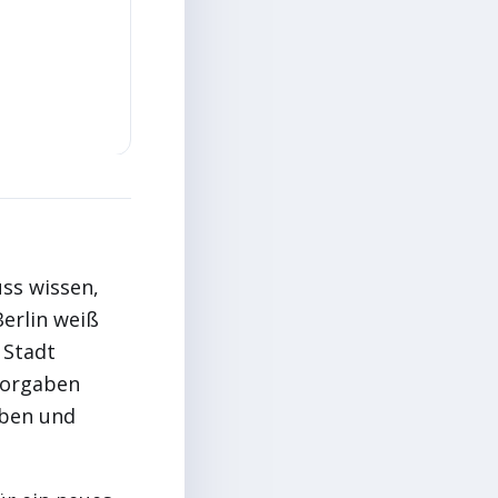
uss wissen,
Berlin weiß
 Stadt
lvorgaben
eiben und