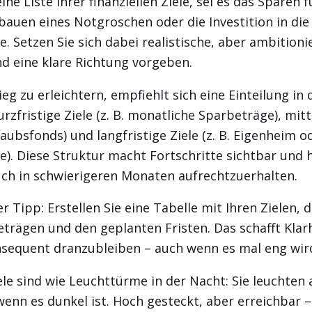
eine Liste Ihrer finanziellen Ziele, sei es das Sparen 
bauen eines Notgroschen oder die Investition in die
. Setzen Sie sich dabei realistische, aber ambitionie
d eine klare Richtung vorgeben.
eg zu erleichtern, empfiehlt sich eine Einteilung in 
rzfristige Ziele (z. B. monatliche Sparbeträge), mitt
rlaubsfonds) und langfristige Ziele (z. B. Eigenheim o
e). Diese Struktur macht Fortschritte sichtbar und hi
uch in schwierigeren Monaten aufrechtzuerhalten.
r Tipp: Erstellen Sie eine Tabelle mit Ihren Zielen, d
trägen und den geplanten Fristen. Das schafft Klar
nsequent dranzubleiben – auch wenn es mal eng wir
iele sind wie Leuchttürme in der Nacht: Sie leuchten
enn es dunkel ist. Hoch gesteckt, aber erreichbar – 