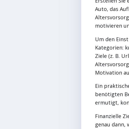
Erstellen Sie 
Auto, das Auf
Altersvorsorge
motivieren un
Um den Einsti
Kategorien: ku
Ziele (z. B. U
Altersvorsorg
Motivation a
Ein praktische
benötigten Be
ermutigt, ko
Finanzielle Z
genau dann, w