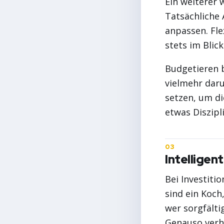
Ein weiterer 
Tatsächliche
anpassen. Flex
stets im Blick
Budgetieren b
vielmehr daru
setzen, um di
etwas Diszipli
Intelligen
Bei Investiti
sind ein Koch
wer sorgfälti
Genauso verhä