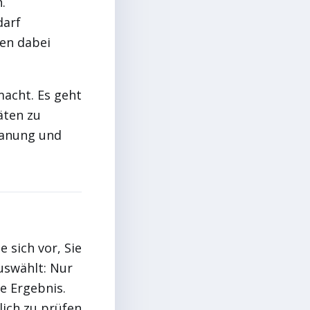
.
darf
ten dabei
macht. Es geht
äten zu
Planung und
 sich vor, Sie
auswählt: Nur
e Ergebnis.
lich zu prüfen