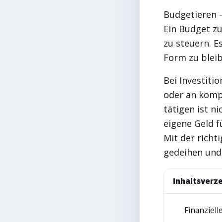
Budgetieren –
Ein Budget z
zu steuern. Es
Form zu bleib
Bei Investiti
oder an kompl
tätigen ist n
eigene Geld f
Mit der richt
gedeihen und
Inhaltsverze
Finanziell
1