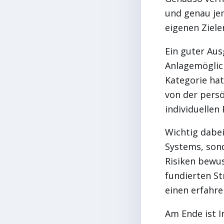
und genau jen
eigenen Ziele
Ein guter Aus
Anlagemöglich
Kategorie hat
von der pers
individuellen 
Wichtig dabei
Systems, sond
Risiken bewus
fundierten St
einen erfahre
Am Ende ist I