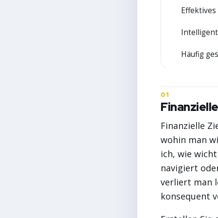
Effektives
2
Intelligen
3
Häufig ges
4
Finanziell
Finanzielle Z
wohin man wil
ich, wie wich
navigiert ode
verliert man 
konsequent v