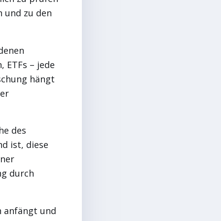
n und zu den
edenen
, ETFs – jede
ischung hängt
er
che des
d ist, diese
iner
ng durch
h anfängt und