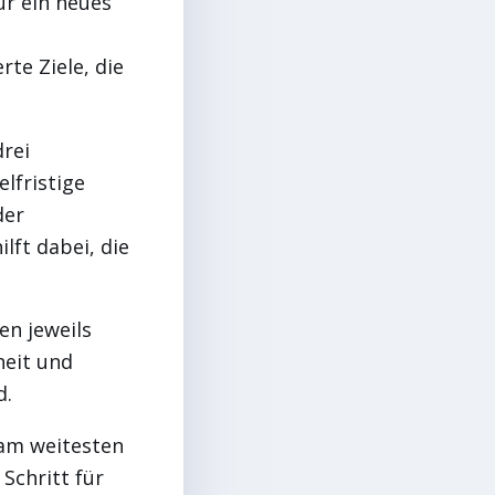
für ein neues
rte Ziele, die
drei
elfristige
der
lft dabei, die
en jeweils
heit und
d.
 am weitesten
Schritt für