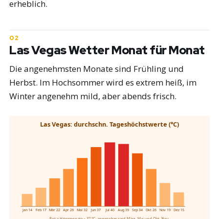
erheblich.
Las Vegas Wetter Monat für Monat
Die angenehmsten Monate sind Frühling und
Herbst. Im Hochsommer wird es extrem heiß, im
Winter angenehm mild, aber abends frisch.
Las Vegas: durchschn. Tageshöchstwerte (°C)
Jan 14
Feb 17
Mär 22
Apr 26
Mai 32
Jun 37
Jul 40
Aug 39
Sep 34
Okt 26
Nov 19
Dez 15