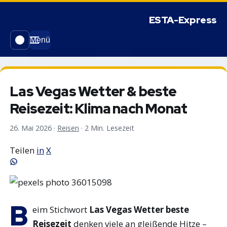
Menü
Las Vegas Wetter & beste
Reisezeit: Klima nach Monat
26. Mai 2026
·
Reisen
·
2 Min. Lesezeit
Teilen
in
X
B
eim Stichwort
Las Vegas Wetter beste
Reisezeit
denken viele an gleißende Hitze –